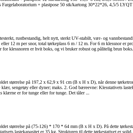
sats Fargelaboratorium + plastpose 50 stk/kartong 30*22*26, 4,5/5 
itesterkt, rustbestandig, helt nytt, sterkt UV-stabilt, vær- og vannbesta
eller 12 m per snor, total tørkeplass 6 m / 12 m. For 6 m klessnor er pr
for klessnoren er hvit boks, og vi bruker robust og pålitelig brun boks.
foldet størrelse på 197,2 x 62,9 x 91 cm (B x H x D), når denne tørketr
lær, sengetøy eller dyner; maks. 2. God bæreevne: Klesstativets lastekapa
 klærne er for tunge eller for tunge. Det tåler ...
oldet størrelse på (75-126) * 170 * 64 mm (B x H x D). På dette tørkesta
ets lastekapasitet er 35 kg. Strukturen til dette tørkestativet er solid,