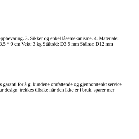
r oppbevaring. 3. Sikker og enkel låsemekanisme. 4. Materiale:
58,5 * 9 cm Vekt: 3 kg Ståltråd: D3,5 mm Stålrør: D12 mm
rs garanti for å gi kundene omfattende og gjennomtenkt service
 design, trekkes tilbake når den ikke er i bruk, sparer mer