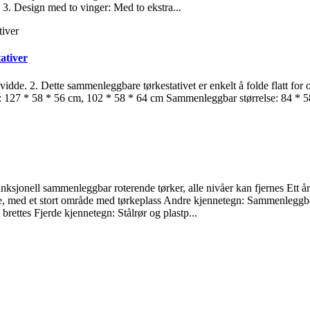
e. 3. Design med to vinger: Med to ekstra...
ativer
evidde. 2. Dette sammenleggbare tørkestativet er enkelt å folde flatt fo
e: 127 * 58 * 56 cm, 102 * 58 * 64 cm Sammenleggbar størrelse: 84 * 
nksjonell sammenleggbar roterende tørker, alle nivåer kan fjernes Ett å
rke, med et stort område med tørkeplass Andre kjennetegn: Sammenleggbar
 brettes Fjerde kjennetegn: Stålrør og plastp...