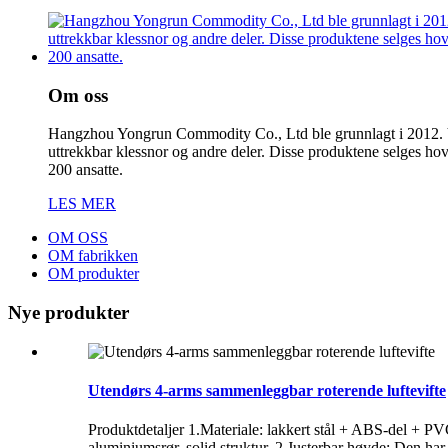
Om oss
Hangzhou Yongrun Commodity Co., Ltd ble grunnlagt i 2012. Vi 
uttrekkbar klessnor og andre deler. Disse produktene selges h
200 ansatte.
LES MER
OM OSS
OM fabrikken
OM produkter
Nye produkter
Utendørs 4-arms sammenleggbar roterende luftevifte
Produktdetaljer 1.Materiale: lakkert stål + ABS-del + PVC
aluminiumsrør, solid struktur. 2.Justerbar høyde: Den har