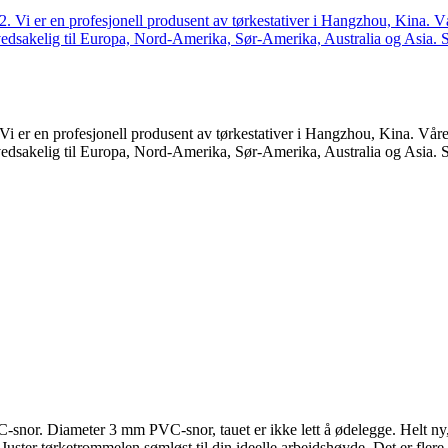
er en profesjonell produsent av tørkestativer i Hangzhou, Kina. Våre 
ovedsakelig til Europa, Nord-Amerika, Sør-Amerika, Australia og Asia.
-snor. Diameter 3 mm PVC-snor, tauet er ikke lett å ødelegge. Helt ny, s
 Juster tørketrommelen sømløst til din ideelle arbeidshøyde. Det er fler