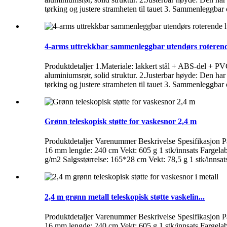
tørking og justere stramheten til tauet 3. Sammenleggbar og
4-arms uttrekkbar sammenleggbar utendørs roterende
Produktdetaljer 1.Materiale: lakkert stål + ABS-del + PVC
aluminiumsrør, solid struktur. 2.Justerbar høyde: Den har
tørking og justere stramheten til tauet 3. Sammenleggbar 
Grønn teleskopisk støtte for vaskesnor 2,4 m
Produktdetaljer Varenummer Beskrivelse Spesifikasjon 
16 mm lengde: 240 cm Vekt: 605 g 1 stk/innsats Farg
g/m2 Salgsstørrelse: 165*28 cm Vekt: 78,5 g 1 stk/inn
2,4 m grønn metall teleskopisk støtte vaskelin...
Produktdetaljer Varenummer Beskrivelse Spesifikasjon 
16 mm lengde: 240 cm Vekt: 605 g 1 stk/innsats Farg