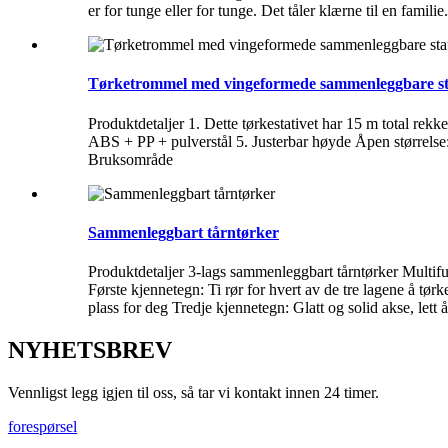
er for tunge eller for tunge. Det tåler klærne til en famili
Tørketrommel med vingeformede sammenleggbare st
Produktdetaljer 1. Dette tørkestativet har 15 m total rekk
ABS + PP + pulverstål 5. Justerbar høyde Åpen størrels
Bruksområde
Sammenleggbart tårntørker
Produktdetaljer 3-lags sammenleggbart tårntørker Multifu
Første kjennetegn: Ti rør for hvert av de tre lagene å tø
plass for deg Tredje kjennetegn: Glatt og solid akse, lett å
NYHETSBREV
Vennligst legg igjen til oss, så tar vi kontakt innen 24 timer.
forespørsel