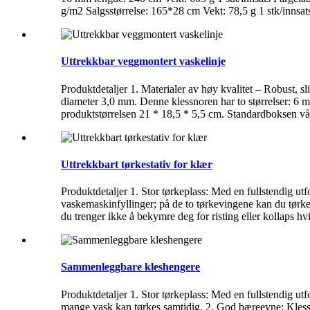
g/m2 Salgsstørrelse: 165*28 cm Vekt: 78,5 g 1 stk/inn
Uttrekkbar veggmontert vaskelinje
Produktdetaljer 1. Materialer av høy kvalitet – Robust, sl
diameter 3,0 mm. Denne klessnoren har to størrelser: 6 m 
produktstørrelsen 21 * 18,5 * 5,5 cm. Standardboksen vår 
Uttrekkbart tørkestativ for klær
Produktdetaljer 1. Stor tørkeplass: Med en fullstendig ut
vaskemaskinfyllinger; på de to tørkevingene kan du tørke k
du trenger ikke å bekymre deg for risting eller kollaps hvis
Sammenleggbare kleshengere
Produktdetaljer 1. Stor tørkeplass: Med en fullstendig utf
mange vask kan tørkes samtidig. 2. God bæreevne: Klesstativ