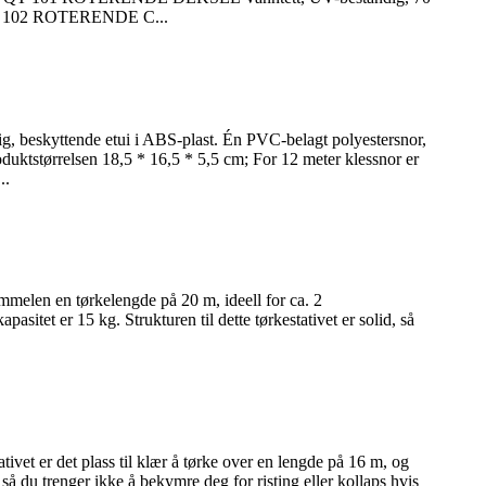
LYQT 102 ROTERENDE C...
ndig, beskyttende etui i ABS-plast. Én PVC-belagt polyestersnor,
oduktstørrelsen 18,5 * 16,5 * 5,5 cm; For 12 meter klessnor er
..
ommelen en tørkelengde på 20 m, ideell for ca. 2
sitet er 15 kg. Strukturen til dette tørkestativet er solid, så
tivet er det plass til klær å tørke over en lengde på 16 m, og
 så du trenger ikke å bekymre deg for risting eller kollaps hvis