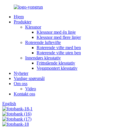
Hjem
Produkter
Klessnor
Klessnor med én linje
Klessnor med flere linjer
Roterende luftevifte
Roterende vifte med ben
Roterende vifte uten ben
Innendørs klesstativ
Frittstående klesstativ
Veggmontert klesstativ
Nyheter
Vanlige spørsmål
Om oss
Video
Kontakt oss
English