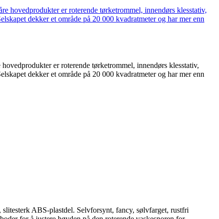
hovedprodukter er roterende tørketrommel, innendørs klesstativ,
 Selskapet dekker et område på 20 000 kvadratmeter og har mer enn
litesterk ABS-plastdel. Selvforsynt, fancy, sølvfarget, rustfri
e boder for å justere høyden på den roterende vaskesnoren for