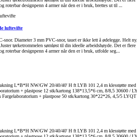
 roterbar designpenn 4 armer når den er i bruk, brettes ut til ...
 luftevifte
-snor. Diameter 3 mm PVC-snor, tauet er ikke lett å ødelegge. Helt ny, s
 Juster tørketrommelen sømløst til din ideelle arbeidshøyde. Det er fler
og roterbar designpenn 4 armer når den er i bruk, utfolde seg...
Pakning L*B*H NW/GW 20/40/40' H ft LYB 101 2,4 m klesstøtte med vri
elaboratorium + plastpose 12 stk/kartong 138*13,5*6 cm, 8/8,5 306
sats Fargelaboratorium + plastpose 50 stk/kartong 30*22*26, 4,5/5 
Pakning L*B*H NW/GW 20/40/40' H ft LYB 101 2,4 m klesstøtte med vri
elaboratorium + plastpose 12 stk/kartong 138*13,5*6 cm, 8/8,5 306