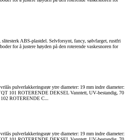
litesterk ABS-plastdel. Selvforsynt, fancy, sølvfarget, rustfri
e boder for å justere høyden på den roterende vaskesnoren for
lås pulverlakkeringsrør ytre diameter: 19 mm indre diameter:
00 / LYQT 101 ROTERENDE DEKSEL Vanntett, UV-bestandig, 70
LYQT 102 ROTERENDE C...
lås pulverlakkeringsrør ytre diameter: 19 mm indre diameter:
00 / LYQT 101 ROTERENDE DEKSEL Vanntett, UV-bestandig, 70