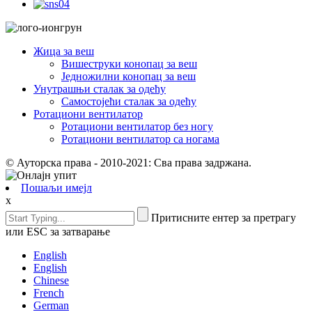
Жица за веш
Вишеструки конопац за веш
Једножилни конопац за веш
Унутрашњи сталак за одећу
Самостојећи сталак за одећу
Ротациони вентилатор
Ротациони вентилатор без ногу
Ротациони вентилатор са ногама
© Ауторска права - 2010-2021: Сва права задржана.
Пошаљи имејл
x
Притисните ентер за претрагу
или ESC за затварање
English
English
Chinese
French
German