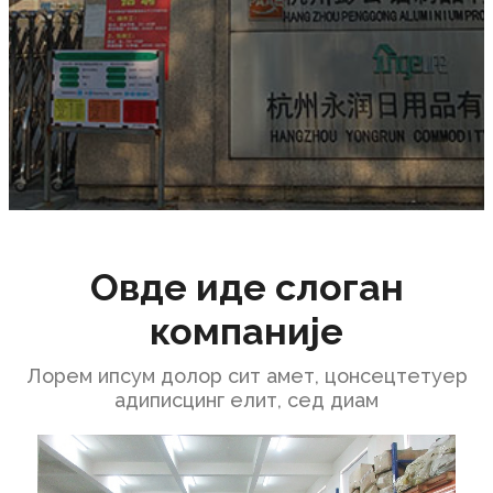
Овде иде слоган
компаније
Лорем ипсум долор сит амет, цонсецтетуер
адиписцинг елит, сед диам