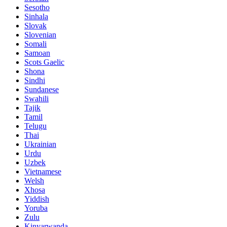
Sesotho
Sinhala
Slovak
Slovenian
Somali
Samoan
Scots Gaelic
Shona
Sindhi
Sundanese
Swahili
Tajik
Tamil
Telugu
Thai
Ukrainian
Urdu
Uzbek
Vietnamese
Welsh
Xhosa
Yiddish
Yoruba
Zulu
Kinyarwanda