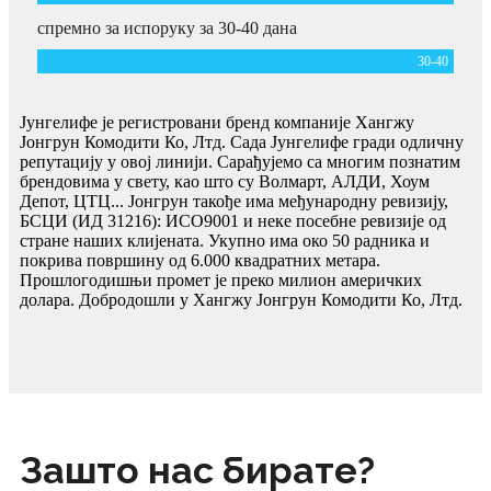
спремно за испоруку за 30-40 дана
30-
40
Јунгелифе је регистровани бренд компаније Хангжу
Јонгрун Комодити Ко, Лтд. Сада Јунгелифе гради одличну
репутацију у овој линији. Сарађујемо са многим познатим
брендовима у свету, као што су Волмарт, АЛДИ, Хоум
Депот, ЦТЦ... Јонгрун такође има међународну ревизију,
БСЦИ (ИД 31216): ИСО9001 и неке посебне ревизије од
стране наших клијената. Укупно има око 50 радника и
покрива површину од 6.000 квадратних метара.
Прошлогодишњи промет је преко милион америчких
долара. Добродошли у Хангжу Јонгрун Комодити Ко, Лтд.
Зашто нас бирате?