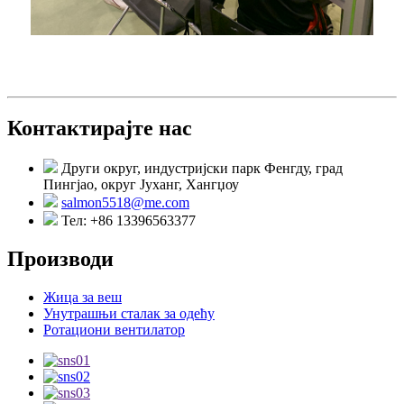
Контактирајте нас
Други округ, индустријски парк Фенгду, град
Пингјао, округ Јуханг, Хангџоу
salmon5518@me.com
Тел: +86 13396563377
Производи
Жица за веш
Унутрашњи сталак за одећу
Ротациони вентилатор