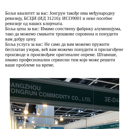
Бољи квалитет за вас: Јонгрун такође има међународну
ревизију, БСЦИ (ИД 31216): ИСО9001 и неке посебне
ревизије од наших клијената.
Боља цена за вас: Имамо сопствену фабрику алуминијума,
тако да можемо смањити трошкове сировина и понудити
вам добру цену.
Боља услуга за вас: Не само да вам можемо пружити
бесплатан узорак, већ вам можемо понудити и прилагођене
производе и произвођаче оригиналне опреме. Штавише,
имамо професионални сервисни тим који може решити
ваше проблеме на време.