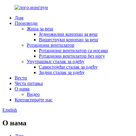
Дом
Производи
Жица за веш
Једножилни конопац за веш
Вишеструки конопац за веш
Ротациони вентилатор
Ротациони вентилатор са ногама
Ротациони вентилатор без ногу
Унутрашњи сталак за одећу
Самостојећи сталак за одећу
Зидни сталак за одећу
Вести
Честа питања
О нама
Видео
Контактирајте нас
English
О нама
Дом