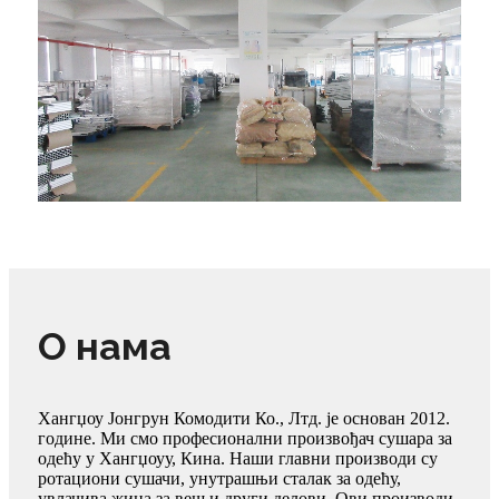
О нама
Хангџоу Јонгрун Комодити Ко., Лтд. је основан 2012.
године. Ми смо професионални произвођач сушара за
одећу у Хангџоуу, Кина. Наши главни производи су
ротациони сушачи, унутрашњи сталак за одећу,
увлачива жица за веш и други делови. Ови производи