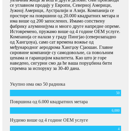
се углавном продају у Европи, Северној Америци,
Јужној Америци, Аустралији и Азији. Компанија се
простире на површини од 20.000 квадратних метара и
има више од 200 запослених. Имамо сопствену
фабрику алуминијума и много друге напредне опреме.
Истовремено, пружамо више од 4 године ОЕМ услуге.
Компанија се налази у граду Пингјао (северозападно
од Хангџоуа), само сат времена вожње од
међународног аеродрома Хангџоу Сјаошан. Главне
сировине компаније су самодовољне, са повољним
ценама и гаранцијом квалитета. Као што је горе
наведено, сигурни смо да ће ваша поруџбина бити
спремна за испоруку за 30-40 дана.
Укупно има око 50 радника
50
Површина од 6.000 квадратних метара
6,000
Нудимо више од 4 године ОЕМ услуге
4