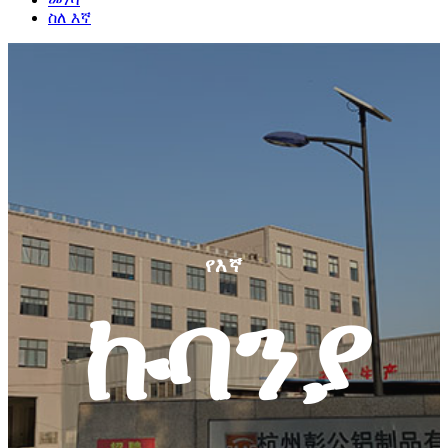
ስለ እኛ
የእኛ
ኩባንያ