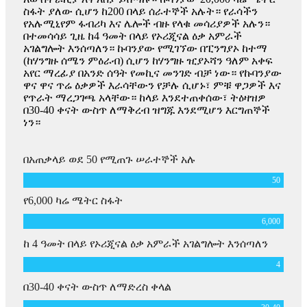
ስፋት ያለው ሲሆን ከ200 በላይ ሰራተኞች አሉት። የራሳችን
የአሉሚኒየም ፋብሪካ እና ሌሎች ብዙ የላቁ መሳሪያዎች አሉን።
በተመሳሳይ ጊዜ ከ4 ዓመት በላይ የኦሪጂናል ዕቃ አምራች
አገልግሎት እንሰጣለን። ኩባንያው የሚገኘው በፒንግያኦ ከተማ
(ከሃንግዙ ሰሜን ምዕራብ) ሲሆን ከሃንግዙ ዢያኦሻን ዓለም አቀፍ
አየር ማረፊያ በአንድ ሰዓት የመኪና መንገድ ብቻ ነው። የኩባንያው
ዋና ዋና ጥሬ ዕቃዎች እራሳቸውን የቻሉ ሲሆኑ፣ ምቹ ዋጋዎች እና
የጥራት ማረጋገጫ አላቸው። ከላይ እንደተጠቀሰው፣ ትዕዛዝዎ
በ30-40 ቀናት ውስጥ ለማቅረብ ዝግጁ እንደሚሆን እርግጠኞች
ነን።
በአጠቃላይ ወደ 50 የሚጠጉ ሠራተኞች አሉ
50
የ6,000 ካሬ ሜትር ስፋት
6,000
ከ 4 ዓመት በላይ የኦሪጂናል ዕቃ አምራች አገልግሎት እንሰጣለን
4
በ30-40 ቀናት ውስጥ ለማድረስ ቀላል