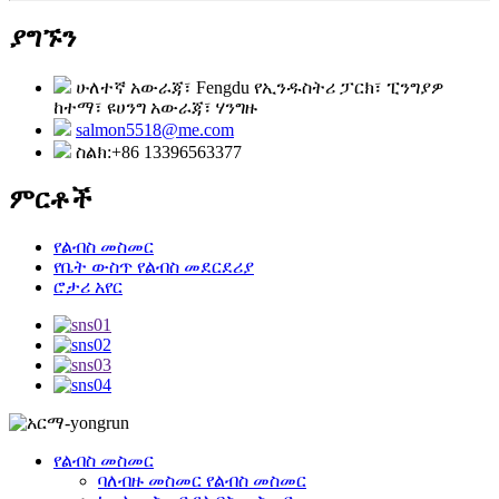
ያግኙን
ሁለተኛ አውራጃ፣ Fengdu የኢንዱስትሪ ፓርክ፣ ፒንግያዎ
ከተማ፣ ዩሀንግ አውራጃ፣ ሃንግዙ
salmon5518@me.com
ስልክ:+86 13396563377
ምርቶች
የልብስ መስመር
የቤት ውስጥ የልብስ መደርደሪያ
ሮታሪ አየር
የልብስ መስመር
ባለብዙ መስመር የልብስ መስመር