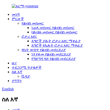
መነሻ
ምርቶች
የልብስ መስመር
ነጠላ መስመር የልብስ መስመር
ባለብዙ መስመር የልብስ መስመር
ሮታሪ አየር
እግሮች ያሉት ሮታሪ አየር ማቀፊያ
እግሮች የሌሉት ሮታሪ አየር ማቀፊያ
የቤት ውስጥ የልብስ መደርደሪያ
ነፃ የቆመ የልብስ መደርደሪያ
የግድግዳ ላይ የልብስ መደርደሪያ
ዜና
ተደጋጋሚ ጥያቄዎች
ስለ እኛ
ቪዲዮ
ያግኙን
English
ስለ እኛ
መነሻ