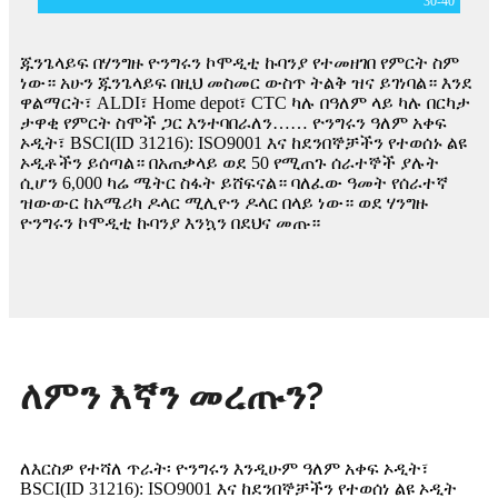
30-
40
ጁንጌላይፍ በሃንግዙ ዮንግሩን ኮሞዲቲ ኩባንያ የተመዘገበ የምርት ስም
ነው። አሁን ጁንጌላይፍ በዚህ መስመር ውስጥ ትልቅ ዝና ይገነባል። እንደ
ዋልማርት፣ ALDI፣ Home depot፣ CTC ካሉ በዓለም ላይ ካሉ በርካታ
ታዋቂ የምርት ስሞች ጋር እንተባበራለን…… ዮንግሩን ዓለም አቀፍ
ኦዲት፣ BSCI(ID 31216): ISO9001 እና ከደንበኞቻችን የተወሰኑ ልዩ
ኦዲቶችን ይሰጣል። በአጠቃላይ ወደ 50 የሚጠጉ ሰራተኞች ያሉት
ሲሆን 6,000 ካሬ ሜትር ስፋት ይሸፍናል። ባለፈው ዓመት የሰራተኛ
ዝውውር ከአሜሪካ ዶላር ሚሊዮን ዶላር በላይ ነው። ወደ ሃንግዙ
ዮንግሩን ኮሞዲቲ ኩባንያ እንኳን በደህና መጡ።
ለምን እኛን መረጡን?
ለእርስዎ የተሻለ ጥራት፡ ዮንግሩን እንዲሁም ዓለም አቀፍ ኦዲት፣
BSCI(ID 31216): ISO9001 እና ከደንበኞቻችን የተወሰነ ልዩ ኦዲት