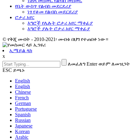
ነጠላ መስመር የልብስ መስመር
የቤት ውስጥ የልብስ መደርደሪያ
ነፃ የቆመ የልብስ መደርደሪያ
ሮታሪ አየር
እግሮች የሌሉት ሮታሪ አየር ማቀፊያ
እግሮች ያሉት ሮታሪ አየር ማቀፊያ
© የቅጂ መብት - 2010-2021፡ መብቱ በህግ የተጠበቀ ነው።
ኢሜይል ላክ
x
ለመፈለግ Enter ወይም ለመዝጋት
ESC ይጫኑ
English
English
Chinese
French
German
Portuguese
Spanish
Russian
Japanese
Korean
Arabic