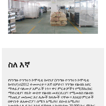
ስለ እኛ
የሃንግዙ ዮንግሩን ኮሞዲቲ ኩባንያ (ሃንግዙ ዮንግሩን ኮሞዲቲ
ኩባንያ) በ2012 ተመሠረተ። እኛ በቻይና፣ ሃንግዙ የልብስ አየር
ማቀፊያ ባለሙያ አምራች ነን። ዋና ምርቶቻችን የሚሽከረከር
ማድረቂያ፣ የቤት ውስጥ የልብስ መደርደሪያ፣ የሚመለስ የልብስ
ማጠቢያ መስመር እና ሌሎች ክፍሎች ናቸው። እነዚህ ምርቶች
በዋናነት ለአውሮፓ፣ ሰሜን አሜሪካ፣ ደቡብ አሜሪካ፣
አውስትራሊያ እና እስያ ይሸጣሉ። ኩባንያው 20,000 ካሬ ሜትር