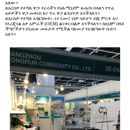
አለው።
ለእርስዎ የተሻለ ዋጋ፡ የራሳችን የአሉሚኒየም ፋብሪካ ስላለን የጥሬ
ዕቃዎችን ዋጋ መቀነስ እና ጥሩ ዋጋ ልንሰጥዎ እንችላለን።
ለእርስዎ የተሻለ አገልግሎት፡- ነፃ ናሙና ብቻ ሳይሆን ብጁ ምርት እና
የኦሪጂናል ዕቃ አምራች (OEM) ልናቀርብልዎ እንችላለን። ከዚህም በላይ
ችግሮችዎን በጊዜው መፍታት የሚችል ባለሙያ የአገልግሎት ቡድን
አለን።