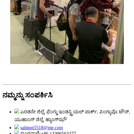
ನಮ್ಮನ್ನು ಸಂಪರ್ಕಿಸಿ
ಎರಡನೇ ಜಿಲ್ಲೆ, ಫೆಂಗ್ಡು ಇಂಡಸ್ಟ್ರಿಯಲ್ ಪಾರ್ಕ್, ಪಿಂಗ್ಯಾವೊ ಟೌನ್,
ಯುಹಾಂಗ್ ಜಿಲ್ಲೆ, ಹ್ಯಾಂಗ್‌ಝೌ
salmon5518@me.com
ದೂರವಾಣಿ:+86 13396563377