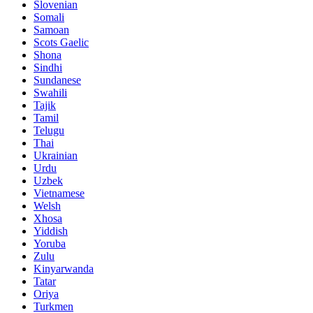
Slovenian
Somali
Samoan
Scots Gaelic
Shona
Sindhi
Sundanese
Swahili
Tajik
Tamil
Telugu
Thai
Ukrainian
Urdu
Uzbek
Vietnamese
Welsh
Xhosa
Yiddish
Yoruba
Zulu
Kinyarwanda
Tatar
Oriya
Turkmen