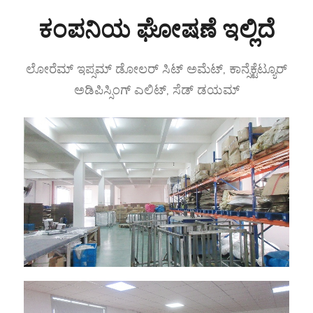
ಕಂಪನಿಯ ಘೋಷಣೆ ಇಲ್ಲಿದೆ
ಲೋರೆಮ್ ಇಪ್ಸಮ್ ಡೋಲರ್ ಸಿಟ್ ಅಮೆಟ್, ಕಾನ್ಸೆಕ್ಟೆಟ್ಯೂರ್
ಅಡಿಪಿಸ್ಸಿಂಗ್ ಎಲಿಟ್, ಸೆಡ್ ಡಯಮ್