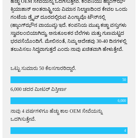
ಹೆಚ್ಚು OEM ಸೇವೆಯನ್ನು ಒದಗಿಸುತ್ತೇವೆ. ಕಂಪನಿಯು ಹ್ಯಾಂಗ್‌ಝೌ
ಕ್ಸಿಯಾಶಾನ್ ಅಂತರಾಷ್ಟ್ರೀಯ ವಿಮಾನ ನಿಲ್ದಾಣದಿಂದ ಕೇವಲ ಒಂದು
ಗಂಟೆಯ ಡ್ರೈವ್ ದೂರದಲ್ಲಿರುವ ಪಿಂಗ್ಯಾವೊ ಟೌನ್‌ನಲ್ಲಿ
(ಹ್ಯಾಂಗ್‌ಝೌನ ವಾಯುವ್ಯ) ಇದೆ. ಕಂಪನಿಯ ಮುಖ್ಯ ಕಚ್ಚಾ ವಸ್ತುಗಳು
ಸ್ವಾವಲಂಬಿಯಾಗಿದ್ದು, ಅನುಕೂಲಕರ ಬೆಲೆಗಳು ಮತ್ತು ಗುಣಮಟ್ಟದ
ಭರವಸೆಯೊಂದಿಗೆ. ಮೇಲಿನಂತೆ, ನಿಮ್ಮ ಆದೇಶವು 30-40 ದಿನಗಳಲ್ಲಿ
ತಲುಪಿಸಲು ಸಿದ್ಧವಾಗುತ್ತದೆ ಎಂದು ನಾವು ಖಚಿತವಾಗಿ ಹೇಳುತ್ತೇವೆ.
ಒಟ್ಟು ಸುಮಾರು 50 ಕೆಲಸಗಾರರಿದ್ದಾರೆ.
50
6,000 ಚದರ ಮೀಟರ್ ವಿಸ್ತೀರ್ಣ
6,000
ನಾವು 4 ವರ್ಷಗಳಿಗೂ ಹೆಚ್ಚು ಕಾಲ OEM ಸೇವೆಯನ್ನು
ಒದಗಿಸುತ್ತೇವೆ.
4