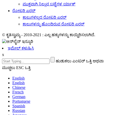
ಮುಕ್ತವಾಗಿ ನಿಲ್ಲುವ ಬಟ್ಟೆಗಳ ರ್ಯಾಕ್
ರೋಟರಿ ಏರರ್
ಕಾಲುಗಳಿಲ್ಲದ ರೋಟರಿ ಏರರ್
ಕಾಲುಗಳನ್ನು ಹೊಂದಿರುವ ರೋಟರಿ ಏರರ್
© ಕೃತಿಸ್ವಾಮ್ಯ - 2010-2021 : ಎಲ್ಲ ಹಕ್ಕುಗಳನ್ನು ಕಾಯ್ದಿರಿಸಲಾಗಿದೆ.
ಇಮೇಲ್ ಕಳುಹಿಸಿ
x
ಹುಡುಕಲು ಎಂಟರ್ ಒತ್ತಿ ಅಥವಾ
ಮುಚ್ಚಲು ESC ಒತ್ತಿ
English
English
Chinese
French
German
Portuguese
Spanish
Russian