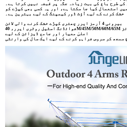
کی طرح باغ کی بہت زیادہ جگہ پر قبضہ نہیں کرتا ہے۔
ں استعمال کیا جا سکتا ہے، اور یہ کسی بھی کپڑے کو
خشک کرنے کے لیے آؤٹ ڈور کیمپنگ کے لیے بہترین ہے۔
بیرونی 4 آرمز ایرر چھتری کپڑے خشک کرنے والی لائن
 کے سائز
اعلیٰ معیار اور جامع ڈیزائن کے لیے
 سمجھ کر سروس فراہم کرنے کے لیے ایک سال کی وارنٹی