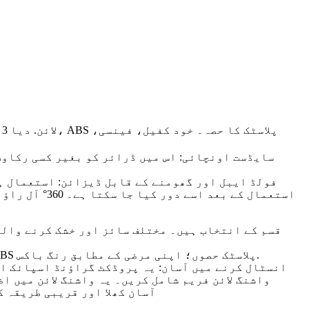
5. حسب ضرورت اپنی مرضی کے مطابق رنگ رسی؛ اپنی مرضی کے مطابق روٹری ایرر سائز؛ اپنی مرضی کے مطابق رنگ ABS پلاسٹک حصوں؛ اپنی مرضی کے مطابق رنگ باکس.
واشنگ لائن فریم شامل کریں۔ یہ واشنگ لائن میں ا
آسان کھلا اور قریبی طریقہ ک