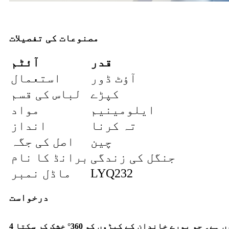
مصنوعات کی تفصیلات
قدر
آئٹم
آؤٹ ڈور
استعمال
کپڑے
لباس کی قسم
ایلومینیم
مواد
تہ کرنا
انداز
چین
اصل کی جگہ
جنگل کی زندگی
برانڈ کا نام
LYQ232
ماڈل نمبر
درخواست
4 بازو گھمائیں چھتری کے سائز کا خشک کرنے والا ریک باہر کپڑے کی ایک بڑی مقدار کو خشک کرنے کے لئے بہت موزوں ہے۔ جو پورے خاندان کے کپڑوں کو 360° خشک کر سکتا