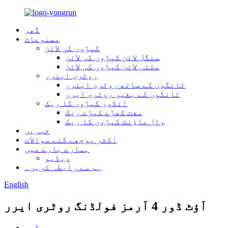
گھر
مصنوعات
کپڑوں کی لائن
سنگل لائن کپڑوں کی لائن
ملٹی لائن کپڑوں کی لائن
روٹری ایئرر
ٹانگوں کے ساتھ روٹری ایئرر
ٹانگوں کے بغیر روٹری ایرر
انڈور کپڑوں کا ریک
مفت کھڑے کپڑے ریک
وال ماؤنٹ کپڑوں کا ریک
خبریں
اکثر پوچھے گئے سوالات
ہمارے بارے میں
ویڈیو
ہم سے رابطہ کریں۔
English
آؤٹ ڈور 4 آرمز فولڈنگ روٹری ایرر
گھر