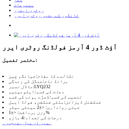
مصنوعات
روٹری ایئرر
ٹانگوں کے بغیر روٹری ایرر
آؤٹ ڈور 4 آرمز فولڈنگ روٹری ایرر
مختصر تفصیل:
نکالنے کا مقام:
جیانگ، چین
برانڈ نام:
جنگل کی زندگی
LYQ232
ماڈل نمبر:
دھات کی قسم:
ایلومینیم
تنصیب کی قسم:
کھڑے ہونے کی قسم
فنکشنل ڈیزائن:
ملٹی فنکشن، فولڈ ایبل
جہتی رواداری:
<±2 سینٹی میٹر
<±1%
وزن برداشت:
درجات کی تعداد:
4 بازو
ہمیں ای میل بھیجیں۔