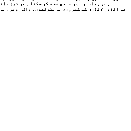
ہے، ہوادار اور جلدی خشک کر سکتا ہے، کپڑے اتا
یہ انڈور لانڈری کے کمروں، بالکونیوں، واش رومز، با