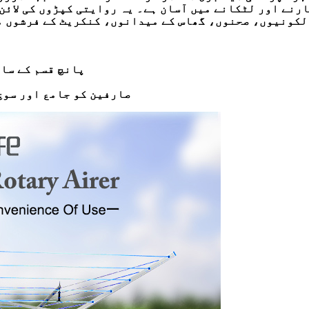
رنے اور لٹکانے میں آسان ہے۔ یہ روایتی کپڑوں کی لائن 
لکونیوں، صحنوں، گھاس کے میدانوں، کنکریٹ کے فرشوں می
فوائڈنگ اسٹیل روٹری ایرر، 40M/45M/50M/60M/65M پانچ قسم
صارفین کو جامع اور سوچ