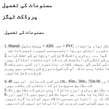
مصنوعات کی تفصیل
پروڈکٹ ٹیگز
مصنوعات کی تفصیل
1. Matrial: پینٹ سٹیل + ABS حصہ + PVC لائن. دیا 3 ملی میٹر پیویسی لائن، رسی کو توڑنا آسان نہیں ہے۔ بالکل نیا، پائیدار، ABS پلاسٹک کا حصہ۔ خود کفیل، فینسی،
سلور، اینٹی مورچا ایلومینیم ٹیوب，ٹھوس ڈھانچہ۔
2. سایڈست اونچائی: اس میں ڈرائر کو بغیر کسی رکاوٹ کے آپ کی مثالی کام کرنے والی اونچائی پر ایڈجسٹ کیا گیا ہے۔ روٹری واشنگ لائن کی اونچائی کو خشک کرنے
 کی تنگی کو ایڈجسٹ کرنے کے لیے متعدد اسٹالز ہیں۔
3. فولڈ ایبل اور گھومنے کے قابل ڈیزائن: استعمال ہونے پر 4 بازو کھولیں، چھتری کی شکل میں کھولیں، کپڑے کی لکیر کو ہمیشہ کشادہ بنائیں، اور کسی بھی وقت
یا جا سکتا ہے۔ 360° آل راؤنڈ گردش، اسے ہوا کے ساتھ خشک کرنے کے لیے 360° گھمایا جا سکتا ہے، تاکہ آپ کے کپڑے سورج کی روشنی میں پوری
طرح سے کھل جائیں۔
4. کئی قسم کے سائز۔ اس میں 40m، 45m، 50m، 55m اور 60m قسم کے انتخاب ہیں۔ مختلف سائز اور خشک کرنے والی جگہ کی مختلف لمبائی دستیاب ہیں، آپ اپنی ضروریات
کے مطابق صحیح سائز کا انتخاب کر سکتے ہیں۔
6. انسٹال کرنے میں آسان: یہ پروڈکٹ گراؤنڈ اسپائک اور ساکٹ کے ساتھ آتا ہے تاکہ اسے آپ کے باغ میں آسانی سے لگایا جا سکے۔ بس اسپائک کو زمین میں ڈالیں اور
گا کہ یہ انتہائی موسمی حالات میں ٹوٹے یا گرے نہیں۔
نے میں کوئی غیر ضروری توانائی ضائع نہیں کرتے ہیں۔