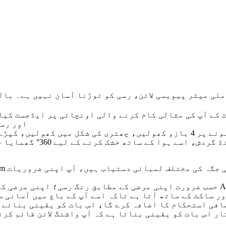
اور رسی
استعمال کے بعد اسے دور ک
ضافی استحکام کا اضافہ کرے گا، اس بات کو یقینی بنائے 
ار اس بات کو یقینی بناتا ہے کہ آپ واشنگ لائن قائم کر