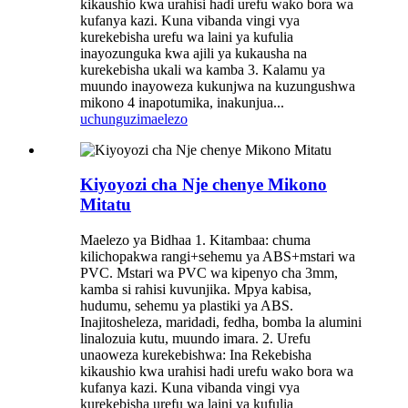
kikaushio kwa urahisi hadi urefu wako bora wa
kufanya kazi. Kuna vibanda vingi vya
kurekebisha urefu wa laini ya kufulia
inayozunguka kwa ajili ya kukausha na
kurekebisha ukali wa kamba 3. Kalamu ya
muundo inayoweza kukunjwa na kuzungushwa
mikono 4 inapotumika, inakunjua...
uchunguzi
maelezo
Kiyoyozi cha Nje chenye Mikono
Mitatu
Maelezo ya Bidhaa 1. Kitambaa: chuma
kilichopakwa rangi+sehemu ya ABS+mstari wa
PVC. Mstari wa PVC wa kipenyo cha 3mm,
kamba si rahisi kuvunjika. Mpya kabisa,
hudumu, sehemu ya plastiki ya ABS.
Inajitosheleza, maridadi, fedha, bomba la alumini
linalozuia kutu, muundo imara. 2. Urefu
unaoweza kurekebishwa: Ina Rekebisha
kikaushio kwa urahisi hadi urefu wako bora wa
kufanya kazi. Kuna vibanda vingi vya
kurekebisha urefu wa laini ya kufulia