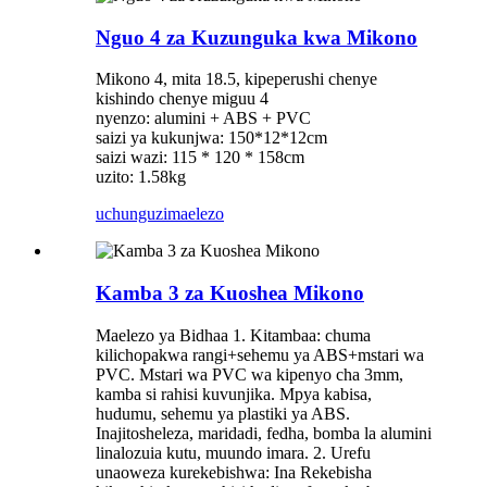
Nguo 4 za Kuzunguka kwa Mikono
Mikono 4, mita 18.5, kipeperushi chenye
kishindo chenye miguu 4
nyenzo: alumini + ABS + PVC
saizi ya kukunjwa: 150*12*12cm
saizi wazi: 115 * 120 * 158cm
uzito: 1.58kg
uchunguzi
maelezo
Kamba 3 za Kuoshea Mikono
Maelezo ya Bidhaa 1. Kitambaa: chuma
kilichopakwa rangi+sehemu ya ABS+mstari wa
PVC. Mstari wa PVC wa kipenyo cha 3mm,
kamba si rahisi kuvunjika. Mpya kabisa,
hudumu, sehemu ya plastiki ya ABS.
Inajitosheleza, maridadi, fedha, bomba la alumini
linalozuia kutu, muundo imara. 2. Urefu
unaoweza kurekebishwa: Ina Rekebisha