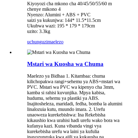
Kiyoyozi cha mkono cha 40/45/50/55/60 m
chenye mikono 4
Nyenzo: Alumini + ABS + PVC
saizi ya kukunjwa: 144* 11.5*11.5cm
Ukubwa wazi: 195 * 179 * 179cm
uzito: 3.3kg
uchunguzi
maelezo
Mstari wa Kuosha wa Chuma
Maelezo ya Bidhaa 1. Kitambaa: chuma
kilichopakwa rangi+sehemu ya ABS+mstari wa
PVC. Mstari wa PVC wa kipenyo cha 3mm,
kamba si rahisi kuvunjika. Mpya kabisa,
hudumu, sehemu ya plastiki ya ABS.
Inajitosheleza, maridadi, fedha, bomba la alumini
linalozuia kutu, muundo imara. 2. Urefu
unaoweza kurekebishwa: Ina Rekebisha
kikaushio kwa urahisi hadi urefu wako bora wa
kufanya kazi. Kuna vibanda vingi vya
kurekebisha urefu wa laini ya kufulia
inayozunguka kwa ajili ya kukausha na