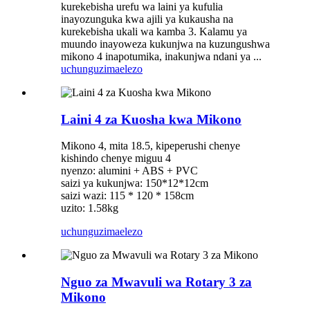
kurekebisha urefu wa laini ya kufulia
inayozunguka kwa ajili ya kukausha na
kurekebisha ukali wa kamba 3. Kalamu ya
muundo inayoweza kukunjwa na kuzungushwa
mikono 4 inapotumika, inakunjwa ndani ya ...
uchunguzi
maelezo
Laini 4 za Kuosha kwa Mikono
Mikono 4, mita 18.5, kipeperushi chenye
kishindo chenye miguu 4
nyenzo: alumini + ABS + PVC
saizi ya kukunjwa: 150*12*12cm
saizi wazi: 115 * 120 * 158cm
uzito: 1.58kg
uchunguzi
maelezo
Nguo za Mwavuli wa Rotary 3 za
Mikono