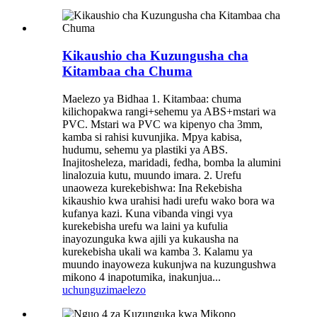
Kikaushio cha Kuzungusha cha
Kitambaa cha Chuma
Maelezo ya Bidhaa 1. Kitambaa: chuma
kilichopakwa rangi+sehemu ya ABS+mstari wa
PVC. Mstari wa PVC wa kipenyo cha 3mm,
kamba si rahisi kuvunjika. Mpya kabisa,
hudumu, sehemu ya plastiki ya ABS.
Inajitosheleza, maridadi, fedha, bomba la alumini
linalozuia kutu, muundo imara. 2. Urefu
unaoweza kurekebishwa: Ina Rekebisha
kikaushio kwa urahisi hadi urefu wako bora wa
kufanya kazi. Kuna vibanda vingi vya
kurekebisha urefu wa laini ya kufulia
inayozunguka kwa ajili ya kukausha na
kurekebisha ukali wa kamba 3. Kalamu ya
muundo inayoweza kukunjwa na kuzungushwa
mikono 4 inapotumika, inakunjua...
uchunguzi
maelezo