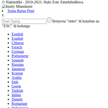
© Hakimiliki - 2010-2021: Haki Zote Zimehifadhiwa.
Tuma Barua Pepe
x
Bonyeza "enter" ili kutafuta au
"ESC" ili kufunga
English
English
Chinese
French
German
Portuguese
Spanish
Russian
Japanese
Korean
Arabic
Irish
Greek
Turkish
Italian
Danish
Romanian
Indonesian