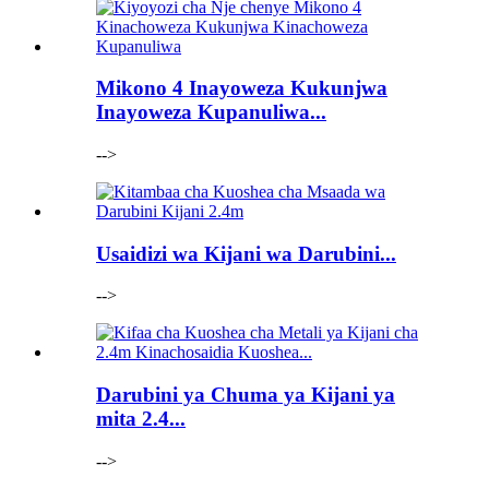
Mikono 4 Inayoweza Kukunjwa
Inayoweza Kupanuliwa...
-->
Usaidizi wa Kijani wa Darubini...
-->
Darubini ya Chuma ya Kijani ya
mita 2.4...
-->