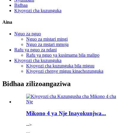
Bidhaa
Kiyoyozi cha kuzunguka
Aina
Nguo za nguo
Nguo za mistari mingi
Nguo za mstari mmoja
Rafu ya nguo za ndani
Rafu ya nguo ya kusimama bila malipo
Kiyoyozi cha kuzunguka
Kiyoyozi cha kuzunguka bila miguu
Kiyoyozi chenye miguu kinachozunguka
Bidhaa zilizoangaziwa
Mikono 4 ya Nje Inayokunjwa...
-->