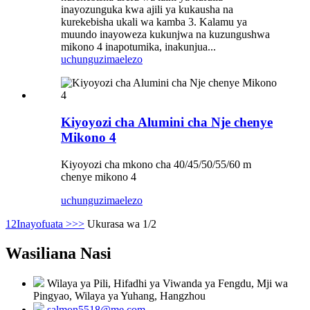
inayozunguka kwa ajili ya kukausha na
kurekebisha ukali wa kamba 3. Kalamu ya
muundo inayoweza kukunjwa na kuzungushwa
mikono 4 inapotumika, inakunjua...
uchunguzi
maelezo
Kiyoyozi cha Alumini cha Nje chenye
Mikono 4
Kiyoyozi cha mkono cha 40/45/50/55/60 m
chenye mikono 4
uchunguzi
maelezo
1
2
Inayofuata >
>>
Ukurasa wa 1/2
Wasiliana Nasi
Wilaya ya Pili, Hifadhi ya Viwanda ya Fengdu, Mji wa
Pingyao, Wilaya ya Yuhang, Hangzhou
salmon5518@me.com