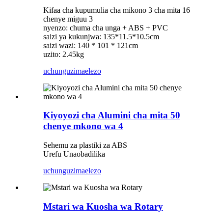
Kifaa cha kupumulia cha mikono 3 cha mita 16
chenye miguu 3
nyenzo: chuma cha unga + ABS + PVC
saizi ya kukunjwa: 135*11.5*10.5cm
saizi wazi: 140 * 101 * 121cm
uzito: 2.45kg
uchunguzi
maelezo
Kiyoyozi cha Alumini cha mita 50
chenye mkono wa 4
Sehemu za plastiki za ABS
Urefu Unaobadilika
uchunguzi
maelezo
Mstari wa Kuosha wa Rotary