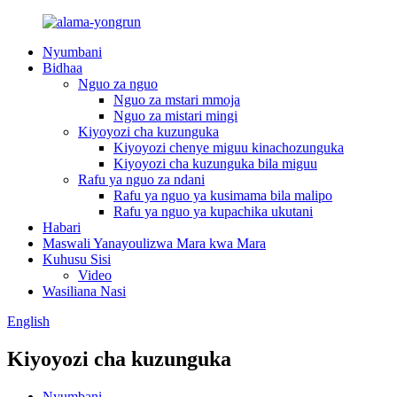
Nyumbani
Bidhaa
Nguo za nguo
Nguo za mstari mmoja
Nguo za mistari mingi
Kiyoyozi cha kuzunguka
Kiyoyozi chenye miguu kinachozunguka
Kiyoyozi cha kuzunguka bila miguu
Rafu ya nguo za ndani
Rafu ya nguo ya kusimama bila malipo
Rafu ya nguo ya kupachika ukutani
Habari
Maswali Yanayoulizwa Mara kwa Mara
Kuhusu Sisi
Video
Wasiliana Nasi
English
Kiyoyozi cha kuzunguka
Nyumbani