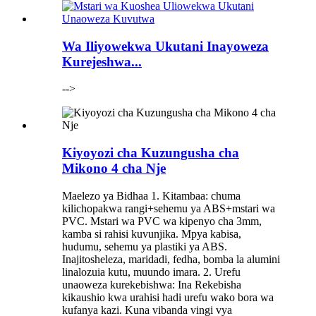
Wa Iliyowekwa Ukutani Inayoweza
Kurejeshwa...
-->
Kiyoyozi cha Kuzungusha cha
Mikono 4 cha Nje
Maelezo ya Bidhaa 1. Kitambaa: chuma
kilichopakwa rangi+sehemu ya ABS+mstari wa
PVC. Mstari wa PVC wa kipenyo cha 3mm,
kamba si rahisi kuvunjika. Mpya kabisa,
hudumu, sehemu ya plastiki ya ABS.
Inajitosheleza, maridadi, fedha, bomba la alumini
linalozuia kutu, muundo imara. 2. Urefu
unaoweza kurekebishwa: Ina Rekebisha
kikaushio kwa urahisi hadi urefu wako bora wa
kufanya kazi. Kuna vibanda vingi vya