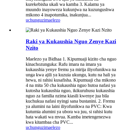
kurekebisha ukali wa kamba 3. Kalamu ya
muundo inayoweza kukunjwa na kuzungushwa
mikono 4 inapotumika, inakunjua...
uchunguzi
maelezo
Raki ya Kukaushia Nguo Zenye Kazi
Nzito
Maelezo ya Bidhaa 1. Kipumuaji kizito cha nguo
kinachozunguka: Rafu imara na imara ya
kukaushia yenye fremu ya mirija iliyofunikwa na
unga kwa ajili ya kuzuia ukungu, kutu na hali ya
hewa, ni rahisi kusafisha. Kipumuaji cha mikono
4 na mita 50 cha kukaushia nguo hutoa nafasi ya
kutosha kukaushia nguo, ikikuruhusu kukaushia
nguo za familia nzima kiasili kwenye jua bila
kuchukua nafasi nyingi sana bustanini. 2. Fremu
ya alumini na laini iliyofunikwa na PVC: Kwa
kutumia alumini ya ubora wa juu, si rahisi kutu
hata wakati wa mvua. Kamba imetengenezwa
kwa kitambaa cha PVC...
uchunguzi
maelezo