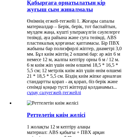
Қабырғаға орнатылатын кір
жуғыш сым жиналмалы
Өнімнің егжей-тегжейі 1. Жоғары сапалы
материалдар – Берік, берік, тот баспайтын,
мүлдем жаңа, күшті ультракүлгін сәулелерге
төзімді, ауа райына және суға төзімді, ABS
пластикалық қорғаныс қаптамасы. Бір ПВХ
жабыны бар полиэфирлі жіптер, диаметрі 3,0
мм. Бұл киім жіптің 2 өлшемі бар: әр жіп 6 м
немесе 12 м, жалпы кептіру орны 6 м / 12 м.
6 м киім жіп үшін өнім өлшемі 18,5 * 16,5 *
5,5 см; 12 метрлік киім жіп үшін өнім өлшемі
21 * 18,5 * 5,5 см. Біздің киім жіпке арналған
стандартты қорап - ақ қорап, біз берік және
сенімді қоңыр түсті жіптерді қолданамыз...
сұрау салу
егжей-тегжейлі
Реттелетін киім желісі
1 жолақты 12 м кептіру алаңы
материал: ABS қабығы + ПВХ арқан