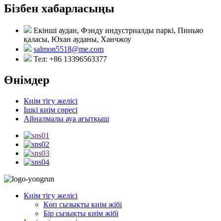
Бізбен хабарласыңы
Екінші аудан, Фэнду индустриалды паркі, Пиньяо
қаласы, Юхан ауданы, Ханчжоу
salmon5518@me.com
Тел: +86 13396563377
Өнімдер
Киім тігу желісі
Ішкі киім сөресі
Айналмалы ауа ағытқыш
Киім тігу желісі
Көп сызықты киім жібі
Бір сызықты киім жібі