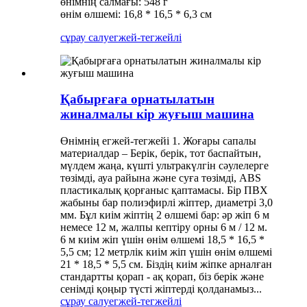
өнімнің салмағы: 548 г
өнім өлшемі: 16,8 * 16,5 * 6,3 см
сұрау салу
егжей-тегжейлі
Қабырғаға орнатылатын
жиналмалы кір жуғыш машина
Өнімнің егжей-тегжейі 1. Жоғары сапалы
материалдар – Берік, берік, тот баспайтын,
мүлдем жаңа, күшті ультракүлгін сәулелерге
төзімді, ауа райына және суға төзімді, ABS
пластикалық қорғаныс қаптамасы. Бір ПВХ
жабыны бар полиэфирлі жіптер, диаметрі 3,0
мм. Бұл киім жіптің 2 өлшемі бар: әр жіп 6 м
немесе 12 м, жалпы кептіру орны 6 м / 12 м.
6 м киім жіп үшін өнім өлшемі 18,5 * 16,5 *
5,5 см; 12 метрлік киім жіп үшін өнім өлшемі
21 * 18,5 * 5,5 см. Біздің киім жіпке арналған
стандартты қорап - ақ қорап, біз берік және
сенімді қоңыр түсті жіптерді қолданамыз...
сұрау салу
егжей-тегжейлі