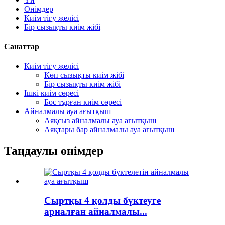
Өнімдер
Киім тігу желісі
Бір сызықты киім жібі
Санаттар
Киім тігу желісі
Көп сызықты киім жібі
Бір сызықты киім жібі
Ішкі киім сөресі
Бос тұрған киім сөресі
Айналмалы ауа ағытқыш
Аяқсыз айналмалы ауа ағытқыш
Аяқтары бар айналмалы ауа ағытқыш
Таңдаулы өнімдер
Сыртқы 4 қолды бүктеуге
арналған айналмалы...