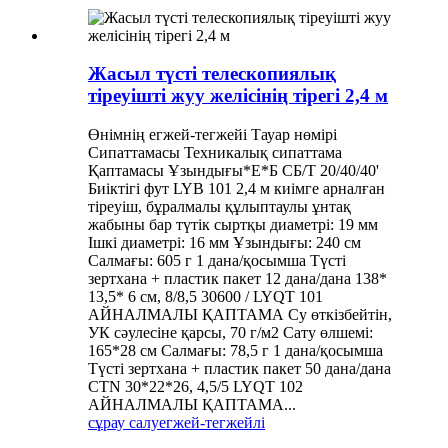
Жасыл түсті телескопиялық
тіреуішті жуу желісінің тірегі 2,4 м
Өнімнің егжей-тегжейі Тауар нөмірі
Сипаттамасы Техникалық сипаттама
Қаптамасы Ұзындығы*Е*Б СБ/Т 20/40/40'
Биіктігі фут LYB 101 2,4 м киімге арналған
тіреуіш, бұралмалы құлыптаулы ұнтақ
жабыны бар түтік сыртқы диаметрі: 19 мм
Ішкі диаметрі: 16 мм Ұзындығы: 240 см
Салмағы: 605 г 1 дана/қосымша Түсті
зертхана + пластик пакет 12 дана/дана 138*
13,5* 6 см, 8/8,5 30600 / LYQT 101
АЙНАЛМАЛЫ ҚАПТАМА Су өткізбейтін,
УК сәулесіне қарсы, 70 г/м2 Сату өлшемі:
165*28 см Салмағы: 78,5 г 1 дана/қосымша
Түсті зертхана + пластик пакет 50 дана/дана
CTN 30*22*26, 4,5/5 LYQT 102
АЙНАЛМАЛЫ ҚАПТАМА...
сұрау салу
егжей-тегжейлі