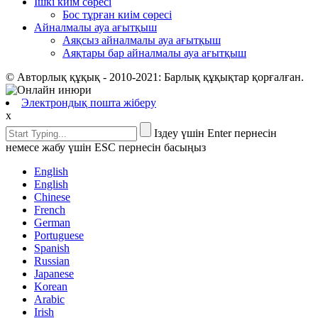
Ішкі киім сөресі
Бос тұрған киім сөресі
Айналмалы ауа ағытқыш
Аяқсыз айналмалы ауа ағытқыш
Аяқтары бар айналмалы ауа ағытқыш
© Авторлық құқық - 2010-2021: Барлық құқықтар қорғалған.
Электрондық пошта жіберу
x
Іздеу үшін Enter пернесін
немесе жабу үшін ESC пернесін басыңыз
English
English
Chinese
French
German
Portuguese
Spanish
Russian
Japanese
Korean
Arabic
Irish