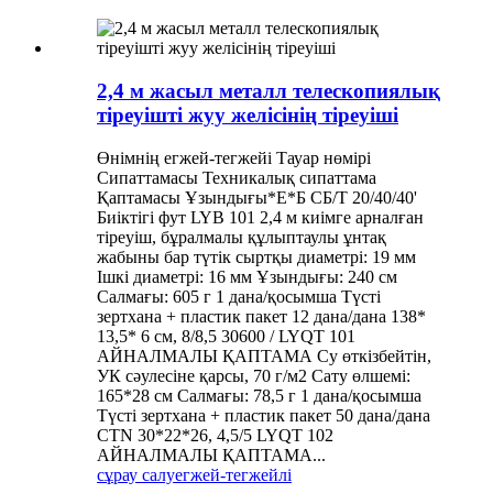
2,4 м жасыл металл телескопиялық
тіреуішті жуу желісінің тіреуіші
Өнімнің егжей-тегжейі Тауар нөмірі
Сипаттамасы Техникалық сипаттама
Қаптамасы Ұзындығы*Е*Б СБ/Т 20/40/40'
Биіктігі фут LYB 101 2,4 м киімге арналған
тіреуіш, бұралмалы құлыптаулы ұнтақ
жабыны бар түтік сыртқы диаметрі: 19 мм
Ішкі диаметрі: 16 мм Ұзындығы: 240 см
Салмағы: 605 г 1 дана/қосымша Түсті
зертхана + пластик пакет 12 дана/дана 138*
13,5* 6 см, 8/8,5 30600 / LYQT 101
АЙНАЛМАЛЫ ҚАПТАМА Су өткізбейтін,
УК сәулесіне қарсы, 70 г/м2 Сату өлшемі:
165*28 см Салмағы: 78,5 г 1 дана/қосымша
Түсті зертхана + пластик пакет 50 дана/дана
CTN 30*22*26, 4,5/5 LYQT 102
АЙНАЛМАЛЫ ҚАПТАМА...
сұрау салу
егжей-тегжейлі