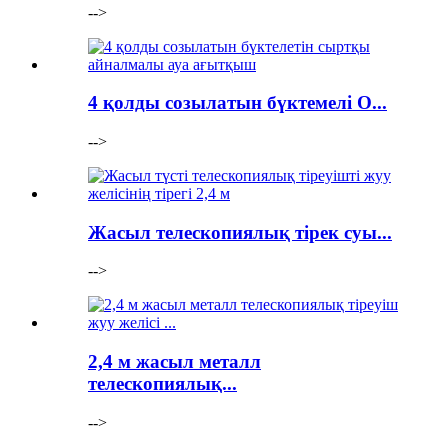
-->
4 қолды созылатын бүктемелі O...
-->
Жасыл телескопиялық тірек суы...
-->
2,4 м жасыл металл
телескопиялық...
-->