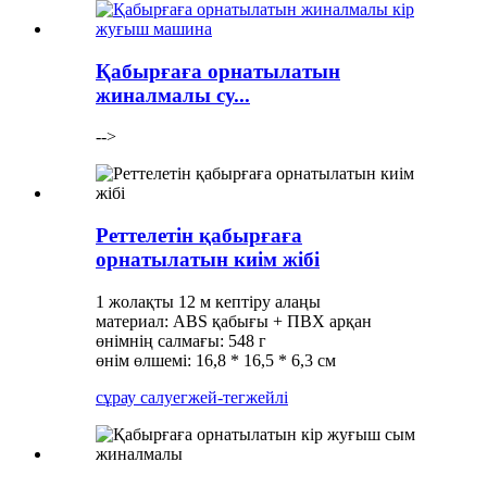
Қабырғаға орнатылатын
жиналмалы су...
-->
Реттелетін қабырғаға
орнатылатын киім жібі
1 жолақты 12 м кептіру алаңы
материал: ABS қабығы + ПВХ арқан
өнімнің салмағы: 548 г
өнім өлшемі: 16,8 * 16,5 * 6,3 см
сұрау салу
егжей-тегжейлі