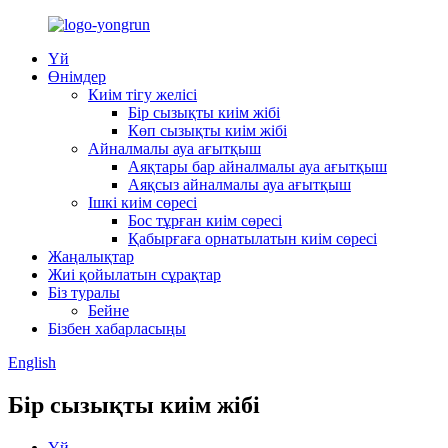
Үй
Өнімдер
Киім тігу желісі
Бір сызықты киім жібі
Көп сызықты киім жібі
Айналмалы ауа ағытқыш
Аяқтары бар айналмалы ауа ағытқыш
Аяқсыз айналмалы ауа ағытқыш
Ішкі киім сөресі
Бос тұрған киім сөресі
Қабырғаға орнатылатын киім сөресі
Жаңалықтар
Жиі қойылатын сұрақтар
Біз туралы
Бейне
Бізбен хабарласыңы
English
Бір сызықты киім жібі
Үй