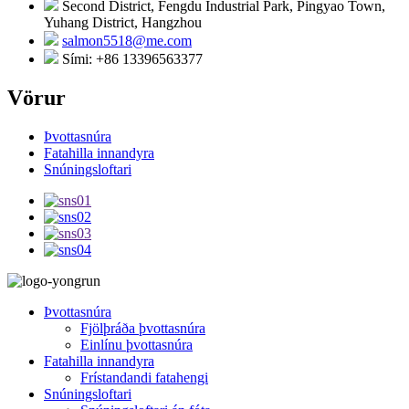
Second District, Fengdu Industrial Park, Pingyao Town,
Yuhang District, Hangzhou
salmon5518@me.com
Sími: +86 13396563377
Vörur
Þvottasnúra
Fatahilla innandyra
Snúningsloftari
Þvottasnúra
Fjölþráða þvottasnúra
Einlínu þvottasnúra
Fatahilla innandyra
Frístandandi fatahengi
Snúningsloftari