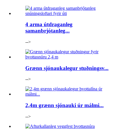
4 arma útdraganleg
samanbrjótanleg...
-->
Grænn sjónaukalegur stuðningsv...
-->
2,4m grænn sjónauki úr málmi...
-->