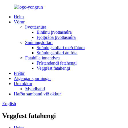
Heim
Vörur
Þvottasnúra
Einlínu þvottasnúra
Fjölþráða þvottasnúra
Snúningsloftari
Snúningsloftari með fótum
Snúningsloftari án fóta
Fatahilla innandyra
Frístandandi fatahengi
Veggfest fatahengi
Fréttir
Algengar spurningar
Um okkur
Myndband
Hafðu samband við okkur
English
Veggfest fatahengi
Heim