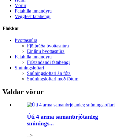
Vörur
Fatahilla innandyra
Veggfest fatahengi
Flokkar
Þvottasnúra
Fjölþráða þvottasnúra
Einlínu þvottasnúra
Fatahilla innandyra
Frístandandi fatahengi
Snúningsloftari
Snúningsloftari án fóta
Snúningsloftari með fótum
Valdar vörur
Úti 4 arma samanbrjótanleg
snúnings...
-->