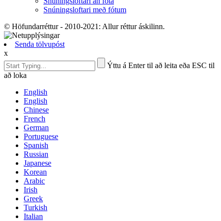
Snúningsloftari án fóta
Snúningsloftari með fótum
© Höfundarréttur - 2010-2021: Allur réttur áskilinn.
Senda tölvupóst
x
Ýttu á Enter til að leita eða ESC til
að loka
English
English
Chinese
French
German
Portuguese
Spanish
Russian
Japanese
Korean
Arabic
Irish
Greek
Turkish
Italian