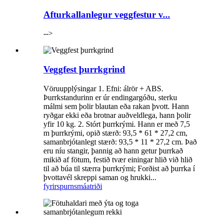
Afturkallanlegur veggfestur v...
-->
Veggfest þurrkgrind
Vöruupplýsingar 1. Efni: álrör + ABS.
Þurrkstandurinn er úr endingargóðu, sterku
málmi sem þolir blautan eða rakan þvott. Hann
ryðgar ekki eða brotnar auðveldlega, hann þolir
yfir 10 kg. 2. Stórt þurrkrými. Hann er með 7,5
m þurrkrými, opið stærð: 93,5 * 61 * 27,2 cm,
samanbrjótanlegt stærð: 93,5 * 11 * 27,2 cm. Það
eru níu stangir, þannig að hann getur þurrkað
mikið af fötum, festið tvær einingar hlið við hlið
til að búa til stærra þurrkrými; Forðist að þurrka í
þvottavél skreppi saman og hrukki...
fyrirspurn
smáatriði